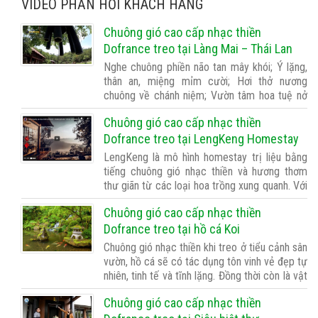
VIDEO PHẢN HỒI KHÁCH HÀNG
Chuông gió cao cấp nhạc thiền
Dofrance treo tại Làng Mai – Thái Lan
Nghe chuông phiền não tan mây khói; Ý lặng,
thân an, miệng mỉm cười; Hơi thở nương
chuông về chánh niệm; Vườn tâm hoa tuệ nở
xinh tươi. …
Chuông gió cao cấp nhạc thiền
Dofrance treo tại LengKeng Homestay
LengKeng là mô hình homestay trị liệu bằng
tiếng chuông gió nhạc thiền và hương thơm
thư giãn từ các loại hoa trồng xung quanh. Với
mỗi dòng chuông gió khác nhau ở LengKeng
Chuông gió cao cấp nhạc thiền
sẽ là nguồn năng lượng tích cực xoa dịu và
chữa lành tâm hồn từng du khách ở …
Dofrance treo tại hồ cá Koi
Chuông gió nhạc thiền khi treo ở tiểu cảnh sân
vườn, hồ cá sẽ có tác dụng tôn vinh vẻ đẹp tự
nhiên, tinh tế và tĩnh lặng. Đồng thời còn là vật
phong thủy giúp tăng khí tài lộc thịnh vượng
Chuông gió cao cấp nhạc thiền
cho gia chủ. Cá Koi được biết đến như một