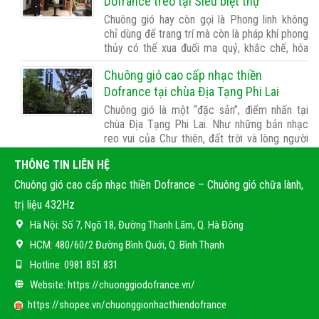
trong những loài cá …
Dofrance treo tại Siêu biệt thự
Chuông gió hay còn gọi là Phong linh không
chỉ dùng để trang trí mà còn là pháp khí phong
thủy có thể xua đuổi ma quỷ, khắc chế, hóa
giải những nguồn năng lượng tiêu cực, xua đi
Chuông gió cao cấp nhạc thiền
khí xấu giúp lưu chuyển những luồng khí có lợi,
đem lại sự an lành và …
Dofrance tại chùa Địa Tạng Phi Lai
Chuông gió là một “đặc sản”, điểm nhấn tại
chùa Địa Tạng Phi Lai. Như những bản nhạc
reo vui của Chư thiên, đất trời và lòng người
quyện hòa...Các chuông gió tại mái già lam này
THÔNG TIN LIÊN HỆ
đêm ngày ngân nga... Và người biết không, tình
yêu thương trong trái tim …
Chuông gió cao cấp nhạc thiền Dofrance – Chuông gió chữa lành,
trị liệu 432Hz
Hà Nội:
Số 7, Ngõ 18, Đường Thanh Lãm, Q. Hà Đông
HCM:
480/60/2 Đường Bình Quới, Q. Bình Thạnh
Hotline:
0981.851.831
Website:
https://chuonggiodofrance.vn/
https://shopee.vn/chuonggionhacthiendofrance