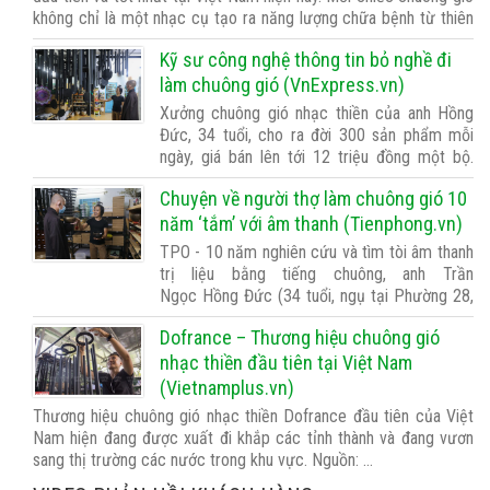
không chỉ là một nhạc cụ tạo ra năng lượng chữa bệnh từ thiên
nhiên mà đó còn là một tác phẩm nghệ thuật thủ công độc …
Kỹ sư công nghệ thông tin bỏ nghề đi
làm chuông gió (VnExpress.vn)
Xưởng chuông gió nhạc thiền của anh Hồng
Đức, 34 tuổi, cho ra đời 300 sản phẩm mỗi
ngày, giá bán lên tới 12 triệu đồng một bộ.
Nguồn: https://vnexpress.net/ky-su-cong-
Chuyện về người thợ làm chuông gió 10
nghe-thong-tin-bo-nghe-di-lam-chuong-gio-
4393675.html Anh Trần …
năm ‘tắm’ với âm thanh (Tienphong.vn)
TPO - 10 năm nghiên cứu và tìm tòi âm thanh
trị liệu bằng tiếng chuông, anh Trần
Ngọc Hồng Đức (34 tuổi, ngụ tại Phường 28,
quận Bình Thạnh, TPHCM) được nhiều người
Dofrance – Thương hiệu chuông gió
biết đến như một bậc thầy về các loại âm
thanh của tiếng chuông. Nguồn: …
nhạc thiền đầu tiên tại Việt Nam
(Vietnamplus.vn)
Thương hiệu chuông gió nhạc thiền Dofrance đầu tiên của Việt
Nam hiện đang được xuất đi khắp các tỉnh thành và đang vươn
sang thị trường các nước trong khu vực. Nguồn: …