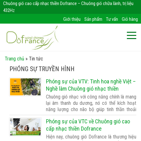
Chuông gió cao cấp nhạc thiền Dofrance – Chuông gió chữa lành, trị liệu
432Hz
Giới thiệu
Sản phẩm
Tư vấn
Giỏ hàng
Trang chủ
»
Tin tức
PHÓNG SỰ TRUYỀN HÌNH
Phóng sự của VTV: Tinh hoa nghề Việt –
Nghề làm Chuông gió nhạc thiền
Chuông gió nhạc với công năng chính là mang
lại âm thanh du dương, nó có thể kích hoạt
năng lượng cho não bộ giúp tinh thần thoải
mái dễ chịu, bình tâm chống lại stress. Với
Phóng sự của VTC về Chuông gió cao
những âm trầm, chuông gió nhạc rất thích hợp
cho những người tu thiền, người …
cấp nhạc thiền Dofrance
Hiện nay, chuông gió Dofrance là thương hiệu