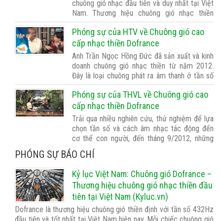
chuông gió nhạc đầu tiên và duy nhất tại Việt
Nam. Thương hiệu chuông gió nhạc thiền
Dofrance hiện đang được xuất đi khắp các
Phóng sự của HTV về Chuông gió cao
tỉnh thành của Việt Nam và đang vươn sang
thị trường các nước trong khu …
cấp nhạc thiền Dofrance
Anh Trần Ngọc Hồng Đức đã sản xuất và kinh
doanh chuông gió nhạc thiền từ năm 2012.
Đây là loại chuông phát ra âm thanh ở tần số
432 Hz, được cho là là tần số chữa lành tự
Phóng sự của THVL về Chuông gió cao
nhiên, rất tốt cho sức khỏe.
https://www.youtube.com/watch?
cấp nhạc thiền Dofrance
v=2gUlVo85Q4o …
Trải qua nhiều nghiên cứu, thử nghiệm để lựa
chọn tần số và cách âm nhạc tác động đến
cơ thể con người, đến tháng 9/2012, những
chiếc chuông gió nhạc thiền đầu tiên mang
PHÓNG SỰ BÁO CHÍ
tần số sóng âm 432Hz đã ra đời. Mỗi chiếc
chuông gió được tạo ra từ rất nhiều …
Kỷ lục Việt Nam: Chuông gió Dofrance –
Thương hiệu chuông gió nhạc thiền đầu
tiên tại Việt Nam (Kyluc.vn)
Dofrance là thương hiệu chuông gió thiền định với tần số 432Hz
đầu tiên và tốt nhất tại Việt Nam hiện nay. Mỗi chiếc chuông gió