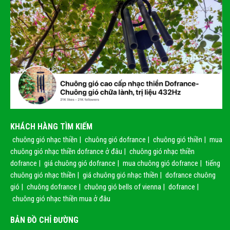
KHÁCH HÀNG TÌM KIẾM
chuông gió nhạc thiền
|
chuông gió dofrance
|
chuông gió thiền
|
mua
chuông gió nhạc thiền dofrance ở đâu
|
chuông gió nhạc thiền
dofrance
|
giá chuông gió dofrance
|
mua chuông gió dofrance
|
tiếng
chuông gió nhạc thiền
|
giá chuông gió nhạc thiền
|
dofrance chuông
gió
|
chuông dofrance
|
chuông gió bells of vienna
|
dofrance
|
chuông gió nhạc thiền mua ở đâu
BẢN ĐỒ CHỈ ĐƯỜNG