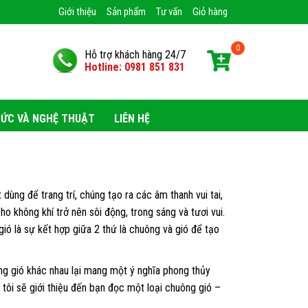
Giới thiệu
Sản phẩm
Tư vấn
Giỏ hàng
Hỗ trợ khách hàng 24/7
Hotline: 0981 851 831
HỨC VÀ NGHỆ THUẬT
LIÊN HỆ
 dùng để trang trí, chúng tạo ra các âm thanh vui tai,
 không khí trở nên sôi động, trong sáng và tươi vui.
ió là sự kết hợp giữa 2 thứ là chuông và gió để tạo
ông gió khác nhau lại mang một ý nghĩa phong thủy
, tôi sẽ giới thiệu đến bạn đọc một loại chuông gió –