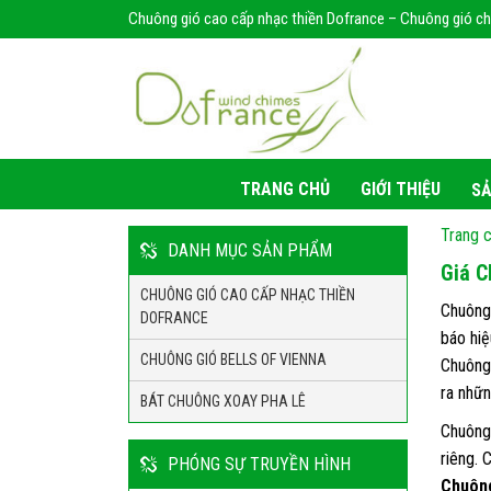
Chuông gió cao cấp nhạc thiền Dofrance – Chuông gió chữa
TRANG CHỦ
GIỚI THIỆU
SẢ
Trang 
DANH MỤC SẢN PHẨM
Giá C
CHUÔNG GIÓ CAO CẤP NHẠC THIỀN
Chuông 
DOFRANCE
báo hiệ
CHUÔNG GIÓ BELLS OF VIENNA
Chuông 
ra nhữn
BÁT CHUÔNG XOAY PHA LÊ
Chuông 
riêng. 
PHÓNG SỰ TRUYỀN HÌNH
Chuông