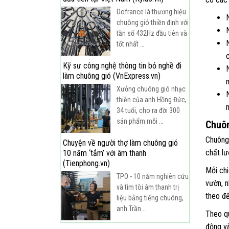
Dofrance là thương hiệu
chuông gió thiền định với
tần số 432Hz đầu tiên và
tốt nhất …
Kỹ sư công nghệ thông tin bỏ nghề đi
làm chuông gió (VnExpress.vn)
Xưởng chuông gió nhạc
thiền của anh Hồng Đức,
34 tuổi, cho ra đời 300
sản phẩm mỗi …
Chuôn
Chuông 
Chuyện về người thợ làm chuông gió
chất lư
10 năm ‘tắm’ với âm thanh
(Tienphong.vn)
Mỗi chi
TPO - 10 năm nghiên cứu
vườn, n
và tìm tòi âm thanh trị
theo để
liệu bằng tiếng chuông,
anh Trần …
Theo qu
động và