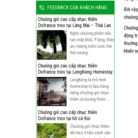
FEEDBACK CỦA KHÁCH HÀNG
Bởi vậy
chuông 
Chuông gió cao cấp nhạc thiền
Dofrance treo tại Làng Mai – Thái Lan
Chuông 
Nghe chuông phiền não
động tr
tan mây khói; Ý lặng, thân
thường 
an, miệng mỉm cười; Hơi
khiển n
thở nương …
Chuông gió cao cấp nhạc thiền
Dofrance treo tại LengKeng Homestay
LengKeng là mô hình
homestay trị liệu bằng
tiếng chuông gió nhạc
thiền và hương thơm …
Chuông gió cao cấp nhạc thiền
Dofrance treo tại hồ cá Koi
Chuông gió nhạc thiền
khi treo ở tiểu cảnh sân