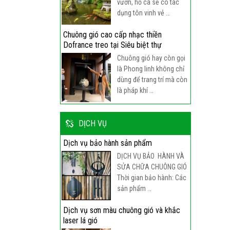
vườn, hồ cá sẽ có tác
dụng tôn vinh vẻ …
Chuông gió cao cấp nhạc thiền
Dofrance treo tại Siêu biệt thự
Chuông gió hay còn gọi
là Phong linh không chỉ
dùng để trang trí mà còn
là pháp khí …
DỊCH VỤ
Dịch vụ bảo hành sản phẩm
DỊCH VỤ BẢO HÀNH VÀ
SỬA CHỮA CHUÔNG GIÓ
Thời gian bảo hành: Các
sản phẩm …
Dịch vụ sơn màu chuông gió và khắc
laser lá gió