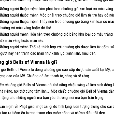
Những người thuộc mệnh kim phải treo chuông gió kim loại có màu vàng 
Những người thuộc mệnh Mộc phải treo chuông gió làm từ tre hay gỗ nâu
Những người thuộc mệnh Thủy nên treo chuông gió bằng kim loại có mà
chuông có màu vàng hoặc đỏ thổ.
Những người mệnh Hỏa nên treo chuông gió bằng kim loại có màu trắng h
nứa màu vàng hoặc màu nâu.
Những người mệnh Thổ sẽ thích hợp với chuông gió được làm từ gốm, sứ,
người này nên tránh các màu như xanh lục, xanh lam, màu đen.
g gió Bells of Vienna là gì?
gió Bells of Vienna là dòng chuông gió cao cấp được sản xuất tại Mỹ,
ợng cao của Mỹ. Chuông có âm thanh to, sáng và rõ ràng.
ếc chuông gió Bells of Vienna có khả năng chiếu sáng và làm sinh động 
hà riêng, nơi thờ cúng tâm linh,… Một chiếc chuông gió Bell of Vienna 
 tặng cho những người mà bạn yêu thương, nơi mà bạn trân trọng.
an niệm về Phật giáo, một cái gì đó tĩnh lặng luôn tượng trưng cho cái 
 tạo ra tiếng ồn tượng trưng cho cuộc sống và những điều tốt đẹp.