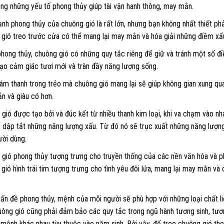
ng những yếu tố phong thủy giúp tài vận hanh thông, may mắn.
h phong thủy của chuông gió là rất lớn, nhưng bạn không nhất thiết phả
gió treo trước cửa có thể mang lại may mắn và hóa giải những điềm xấ
hong thủy, chuông gió có những quy tắc riêng để giữ và tránh một số đ
tạo cảm giác tươi mới và tràn đầy năng lượng sống.
m thanh trong trẻo mà chuông gió mang lại sẽ giúp không gian xung qua
n và giàu có hơn.
gió được tạo bởi và đúc kết từ nhiều thanh kim loại, khi va chạm vào n
ể dập tắt những năng lượng xấu. Từ đó nó sẽ trục xuất những năng lượ
ười dùng.
gió phong thủy tượng trưng cho truyền thống của các nền văn hóa và p
gió hình trái tim tượng trưng cho tình yêu đôi lứa, mang lại may mắn và
…
ấn đề phong thủy, mệnh của mỗi người sẽ phù hợp với những loại chất liệ
ông gió cũng phải đảm bảo các quy tắc trong ngũ hành tương sinh, tươ
mệnh khác nhau tùy thuộc vào năm sinh. Bởi vậy, để treo chuông gió theo