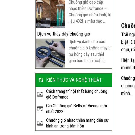
Chuông gió cao cấp
nhạc thiền Dofrance –
Chuông gió chữa lành, trị
liệu 432Hz màu sắc …
Chuôn
Dịch vụ thay dây chuông gió
Trái ng
Dịch vụ dành cho các
biệt là
chuông gió không may bị
chịu, r
hư hỏng dây sau thời
Hiện tạ
gian bảo hành hoặc …
muốn đ
Chuông
KIẾN THỨC VÀ NGHỆ THUẬT
chuông 
Cách trang trí nội thất bằng chuông
mình.
gió Dofrance
Giá Chuông gió Bells of Vienna mới
nhất 2022
Chuông gió nhạc thiền mang đến sự
bình an trong tâm hồn