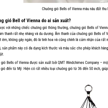
Chuông gió Bells of Vienna màu nâu đất thu 
g gió Bell of Vienna do ai sản xuất?
ược với những chiếc chuông gió thông thường, chuông gió Bells of Vienna
 âm thanh rất nhẹ nhàng và du dương. Âm thanh của chuông gió Bells of Vi
ất êm, không gây ngán, đó là tinh hoa và cũng chính là cảm nhận của rất 
i, sản phẩm này có đa dạng kích thước và màu sắc cho phép khách hàng
ặt.
 gió Bells of Vienna được sản xuất bởi QMT Windchimes Company – một 
gió đến từ Mỹ. Hiện có rất nhiều loại chuông gió từ 36 đến 50 inch, giú