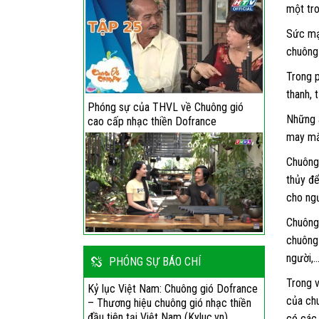
một tro
Sức mạn
chuông 
Trong p
thanh, 
Phóng sự của THVL về Chuông gió
Những â
cao cấp nhạc thiền Dofrance
may mắ
Chuông 
thủy đ
cho ng
Chuông 
chuông 
người,
PHÓNG SỰ BÁO CHÍ
Trong v
Kỷ lục Việt Nam: Chuông gió Dofrance
của chu
– Thương hiệu chuông gió nhạc thiền
đầu tiên tại Việt Nam (Kyluc.vn)
có các 