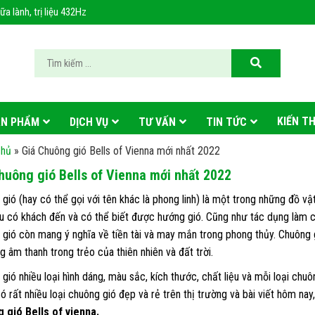
 lành, trị liệu 432Hz
KIẾN T
N PHẨM
DỊCH VỤ
TƯ VẤN
TIN TỨC
chủ
»
Giá Chuông gió Bells of Vienna mới nhất 2022
huông gió Bells of Vienna mới nhất 2022
gió (hay có thể gọi với tên khác là phong linh) là một trong những đồ vật
u có khách đến và có thể biết được hướng gió. Cũng như tác dụng làm cho
gió còn mang ý nghĩa về tiền tài và may mắn trong phong thủy. Chuông g
g âm thanh trong trẻo của thiên nhiên và đất trời.
gió nhiều loại hình dáng, màu sắc, kích thước, chất liệu và mỗi loại chu
Có rất nhiều loại chuông gió đẹp và rẻ trên thị trường và bài viết hôm nay
 gió Bells of vienna.