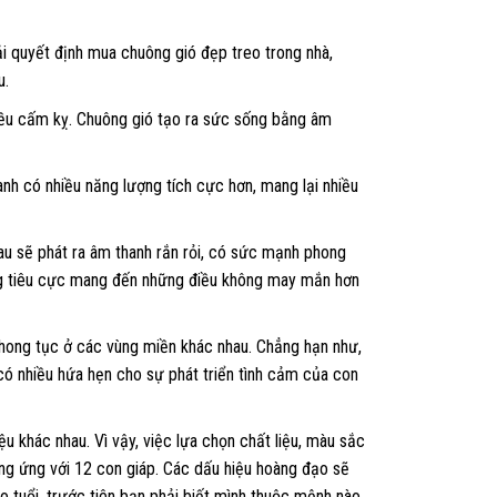
i quyết định mua chuông gió đẹp treo trong nhà,
u.
iều cấm kỵ. Chuông gió tạo ra sức sống bằng âm
nh có nhiều năng lượng tích cực hơn, mang lại nhiều
hau sẽ phát ra âm thanh rắn rỏi, có sức mạnh phong
ng tiêu cực mang đến những điều không may mắn hơn
hong tục ở các vùng miền khác nhau. Chẳng hạn như,
 có nhiều hứa hẹn cho sự phát triển tình cảm của con
u khác nhau. Vì vậy, việc lựa chọn chất liệu, màu sắc
ng ứng với 12 con giáp. Các dấu hiệu hoàng đạo sẽ
 tuổi, trước tiên bạn phải biết mình thuộc mệnh nào.