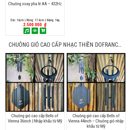
Chuông xoay pha lê AA – 432Hz
Dài: 16cm | Rộng: 17.6cm | Nặng: 1kg
2.500.000
₫
CHUÔNG GIÓ CAO CẤP NHẠC THIỀN DOFRANCE
ỐNG <60MM
Chuông gió cao cấp Bells of
Chuông gió cao cấp Bells of
Vienna 36inch | Nhập khẩu từ Mỹ
Vienna 44inch – Chuông gió nhập
khẩu từ Mỹ