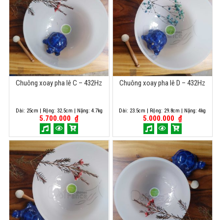
Chuông xoay pha lê C – 432Hz
Chuông xoay pha lê D – 432Hz
Dài: 25cm | Rộng: 32.5cm | Nặng: 4.7kg
Dài: 23.5cm | Rộng: 29.8cm | Nặng: 4kg
5.700.000
₫
5.000.000
₫