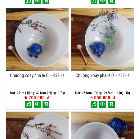
Chuông xoay pha lê C – 432Hz
Chuông xoay pha lê D – 432Hz
Dài: 25cm | Rộng: 32.5cm | Nặng: 4.7kg
Dài: 23.5cm | Rộng: 29.8cm | Nặng: 4kg
5.700.000
₫
5.000.000
₫