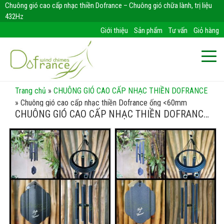
Chuông gió cao cấp nhạc thiền Dofrance – Chuông gió chữa lành, trị liệu
432Hz
Giới thiệu
Sản phẩm
Tư vấn
Giỏ hàng
Trang chủ
»
CHUÔNG GIÓ CAO CẤP NHẠC THIỀN DOFRANCE
»
Chuông gió cao cấp nhạc thiền Dofrance ống <60mm
CHUÔNG GIÓ CAO CẤP NHẠC THIỀN DOFRANCE
ỐNG <60MM