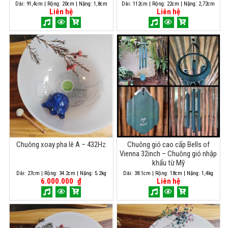
Dài: 91,4cm | Rộng: 20cm | Nặng: 1,8cm
Dài: 112cm | Rộng: 22cm | Nặng: 2,72cm
Liên hệ
Liên hệ
Chuông xoay pha lê A – 432Hz
Chuông gió cao cấp Bells of
Vienna 32inch – Chuông gió nhập
khẩu từ Mỹ
Dài: 27cm | Rộng: 34.2cm | Nặng: 5.2kg
Dài: 38.1cm | Rộng: 18cm | Nặng: 1,4kg
6.000.000
₫
Liên hệ