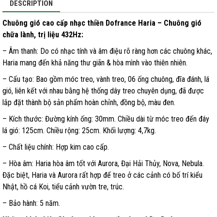
DESCRIPTION
Chuông gió cao cấp nhạc thiền Dofrance Haria – Chuông gió
chữa lành, trị liệu 432Hz:
– Âm thanh: Do có nhạc tính và âm điệu rõ ràng hơn các chuông khác,
Haria mang đến khả năng thư giãn & hòa mình vào thiên nhiên.
– Cấu tạo: Bao gồm móc treo, vành treo, 06 ống chuông, đĩa đánh, lá
gió, liên kết với nhau bằng hệ thống dây treo chuyên dụng, đã được
lắp đặt thành bộ sản phẩm hoàn chỉnh, đồng bộ, màu đen.
– Kích thước: Đường kính ống: 30mm. Chiều dài từ móc treo đến đáy
lá gió: 125cm. Chiều rộng: 25cm. Khối lượng: 4,7kg.
– Chất liệu chính: Hợp kim cao cấp.
– Hòa âm: Haria hòa âm tốt với Aurora, Đại Hải Thủy, Nova, Nebula.
Đặc biệt, Haria và Aurora rất hợp để treo ở các cảnh có bố trí kiểu
Nhật, hồ cá Koi, tiểu cảnh vườn tre, trúc.
– Bảo hành: 5 năm.