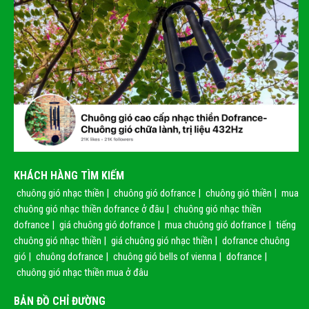
KHÁCH HÀNG TÌM KIẾM
chuông gió nhạc thiền
|
chuông gió dofrance
|
chuông gió thiền
|
mua
chuông gió nhạc thiền dofrance ở đâu
|
chuông gió nhạc thiền
dofrance
|
giá chuông gió dofrance
|
mua chuông gió dofrance
|
tiếng
chuông gió nhạc thiền
|
giá chuông gió nhạc thiền
|
dofrance chuông
gió
|
chuông dofrance
|
chuông gió bells of vienna
|
dofrance
|
chuông gió nhạc thiền mua ở đâu
BẢN ĐỒ CHỈ ĐƯỜNG