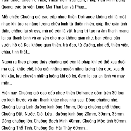
Quang, các tu viện Làng Mai Thái Lan và Pháp…
Mỗi chiếc Chuông gió cao cấp nhạc thiền Dofrance không chỉ là một
nhạc khí tạo ra năng lượng chữa lành từ thiên nhiên, giúp thư giãn tinh
thần, chống lại stress, mà nó còn là vật trang trí tạo ra âm thanh mang
lại sự thanh bình và an yên cho mọi không gian như: ban công, sân
vườn, hồ cá Koi, không gian thiền, trà đạo, từ đường, nhà cổ, thiền viện,
chùa, tịnh thất…
Ngoài ra theo phong thủy chuông gió còn là pháp khí có thể xua đuổi
ma quỷ, khắc chế, hóa giải những nguồn năng lượng tiêu cực, xua đi
khí xấu, lưu chuyển những luồng khí có lợi, đem lại sự an lành và may
mắn…
Hiện nay, Chuông gió cao cấp nhạc thiền Dofrance gồm trên 30 loại
có kích thước và âm thanh khác nhau như sau: Dòng chuông nhỏ:
Chuông Lung Linh đường kính ống 15mm; Dòng chuông phổ thông:
Chuông Đất, Nước, Gió, Lửa… đường kính ống 20mm, 30mm, 35mm;
Dòng chuông lớn: Chuông Bạch Minh 40mm, Chuông Mộc tinh 50mm,
Chuông Thổ Tinh, Chuông Đại Hải Thủy 60mm….