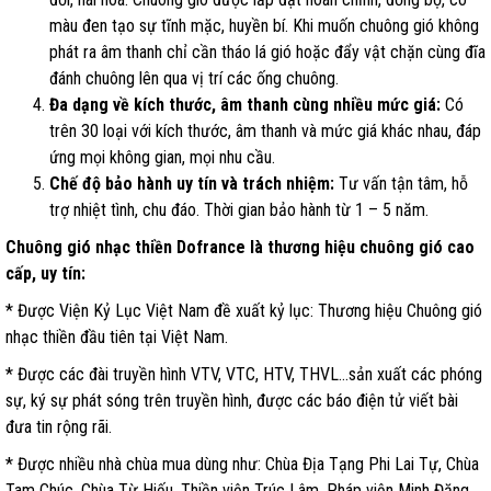
màu đen tạo sự tĩnh mặc, huyền bí. Khi muốn chuông gió không
phát ra âm thanh chỉ cần tháo lá gió hoặc đẩy vật chặn cùng đĩa
đánh chuông lên qua vị trí các ống chuông.
Đa dạng về kích thước, âm thanh cùng nhiều mức giá:
Có
trên 30 loại với kích thước, âm thanh và mức giá khác nhau, đáp
ứng mọi không gian, mọi nhu cầu.
Chế độ bảo hành uy tín và trách nhiệm:
Tư vấn tận tâm, hỗ
trợ nhiệt tình, chu đáo. Thời gian bảo hành từ 1 – 5 năm.
Chuông gió nhạc thiền Dofrance là thương hiệu chuông gió cao
cấp, uy tín:
* Được Viện Kỷ Lục Việt Nam đề xuất kỷ lục: Thương hiệu Chuông gió
nhạc thiền đầu tiên tại Việt Nam.
* Được các đài truyền hình VTV, VTC, HTV, THVL…sản xuất các phóng
sự, ký sự phát sóng trên truyền hình, được các báo điện tử viết bài
đưa tin rộng rãi.
* Được nhiều nhà chùa mua dùng như: Chùa Địa Tạng Phi Lai Tự, Chùa
Tam Chúc, Chùa Từ Hiếu, Thiền viện Trúc Lâm, Pháp viện Minh Đăng