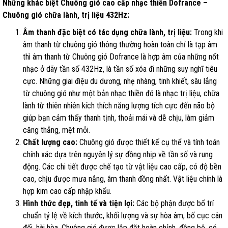
Những khác biệt Chuông gió cao cấp nhạc thiền Dofrance –
Chuông gió chữa lành, trị liệu 432Hz:
Âm thanh đặc biệt có tác dụng chữa lành, trị liệu:
Trong khi
âm thanh từ chuông gió thông thường hoàn toàn chỉ là tạp âm
thì âm thanh từ Chuông gió Dofrance là hợp âm của những nốt
nhạc ở dãy tần số 432Hz, là tần số xóa đi những suy nghĩ tiêu
cực. Những giai điệu du dương, nhẹ nhàng, tinh khiết, sâu lắng
từ chuông gió như một bản nhạc thiền đó là nhạc trị liệu, chữa
lành từ thiên nhiên kích thích năng lượng tích cực đến não bộ
giúp bạn cảm thấy thanh tịnh, thoải mái và dễ chịu, làm giảm
căng thẳng, mệt mỏi.
Chất lượng cao:
Chuông gió được thiết kế cụ thể và tính toán
chính xác dựa trên nguyên lý sự đồng nhịp về tần số và rung
động. Các chi tiết được chế tạo từ vật liệu cao cấp, có độ bền
cao, chịu được mưa nắng, âm thanh đồng nhất. Vật liệu chính là
hợp kim cao cấp nhập khẩu.
Hình thức đẹp, tinh tế và tiện lợi:
Các bộ phận được bố trí
chuẩn tỷ lệ về kích thước, khối lượng và sự hòa âm, bố cục cân
đối, hài hòa. Chuông gió được lắp đặt hoàn chỉnh, đồng bộ, có