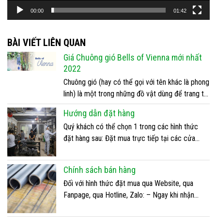
ơ
00:00
01:42
i
V
i
BÀI VIẾT LIÊN QUAN
d
Giá Chuông gió Bells of Vienna mới nhất
e
2022
o
Chuông gió (hay có thể gọi với tên khác là phong
linh) là một trong những đồ vật dùng để trang trí,
chúng tạo ra các âm thanh vui tai, báo hiệu có
Hướng dẫn đặt hàng
khách đến và có thể biết được hướng gió. Cũng
Quý khách có thể chọn 1 trong các hình thức
như tác dụng làm cho không gian trở nên sôi
đặt hàng sau: Đặt mua trực tiếp tại các cửa
động, trong […]
hàng: Địa chỉ cửa hàng: – Sài Gòn: 480/60/2
Đường Bình Quới, Q. Bình Thạnh. – Hà Nội: Số 7,
Chính sách bán hàng
Ngõ 18, Đường Thanh Lãm, Q. Hà Đông. Vui lòng
Đối với hình thức đặt mua qua Website, qua
liên hệ hotline 0981 851 […]
Fanpage, qua Hotline, Zalo: – Ngay khi nhận
được thông tin đơn hàng, nhân viên của chúng