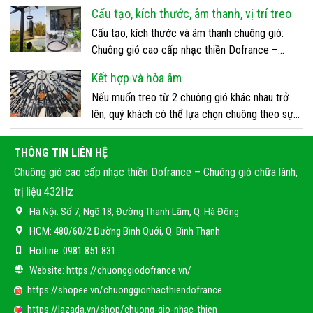
tôi sẽ tra phí vận chuyển và gọi điện đến số điện
Cấu tạo, kích thước, âm thanh, vị trí treo
thoại người đặt hàng thông báo phí vận chuyển,
Cấu tạo, kích thước và âm thanh chuông gió:
xác nhận đơn hàng và hình thức thanh toán. […]
Chuông gió cao cấp nhạc thiền Dofrance –
Chuông gió chữa lành, trị liệu 432Hz cấu tạo
Kết hợp và hòa âm
bao gồm: 01 móc treo, 01 vành treo, 06 ống
Nếu muốn treo từ 2 chuông gió khác nhau trở
chuông, 01 đĩa đánh, 01 lá gió, được liên kết với
lên, quý khách có thể lựa chọn chuông theo sự
nhau bằng hệ thống dây treo chuyên dụng. […]
kết hợp, hòa âm. Các bộ kết hợp, hòa âm gồm
nhiều loại chuông khác nhau nhưng có thể hòa
THÔNG TIN LIÊN HỆ
âm, phối kết hợp với nhau. Tên các bộ được đặt
Chuông gió cao cấp nhạc thiền Dofrance – Chuông gió chữa lành,
dựa trên tần số […]
trị liệu 432Hz
Hà Nội:
Số 7, Ngõ 18, Đường Thanh Lãm, Q. Hà Đông
HCM:
480/60/2 Đường Bình Quới, Q. Bình Thạnh
Hotline:
0981.851.831
Website:
https://chuonggiodofrance.vn/
https://shopee.vn/chuonggionhacthiendofrance
https://lazada.vn/shop/chuong-gio-nhac-thien